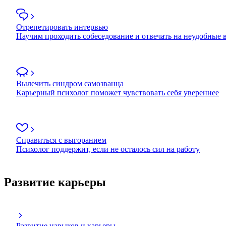
Отрепетировать интервью
Научим проходить собеседование и отвечать на неудобные
Вылечить синдром самозванца
Карьерный психолог поможет чувствовать себя увереннее
Справиться с выгоранием
Психолог поддержит, если не осталось сил на работу
Развитие карьеры
Развитие навыков и карьеры