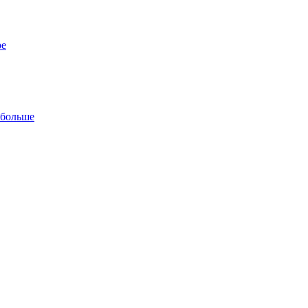
ре
 больше