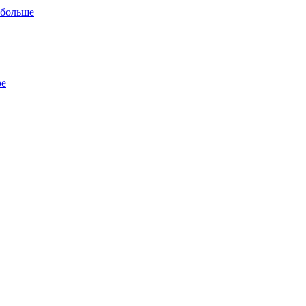
 больше
ре