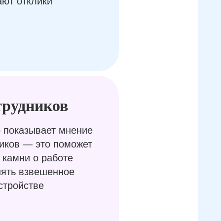
ают отклики
трудников
 показывает мнение
иков — это поможет
 камни о работе
нять взвешенное
стройстве