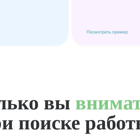
Посмотреть пример
лько вы
внима
и поиске рабо