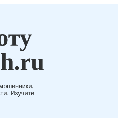
оту
h.ru
-мошенники,
ти. Изучите