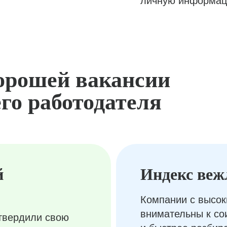
личную информац
орошей вакансии
го работодателя
й
Индекс веж
Компании с высок
внимательны к с
твердили свою