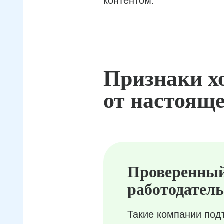
контентом.
Признаки х
от настояще
Проверенны
работодатель
Такие компании под