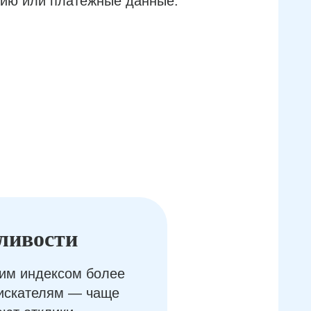
ию или платёжные данные.
ливости
им индексом более
оискателям — чаще