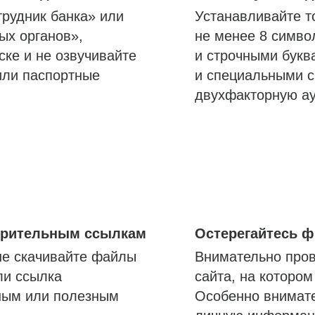
трудник банка» или
Устанавливайте т
ых органов»,
не менее 8 симво
ске и не озвучивайте
и строчными букв
или паспортные
и специальными с
двухфакторную а
озрительным ссылкам
Остерегайтесь 
не скачивайте файлы
Внимательно пров
ли ссылка
сайта, на которо
ным или полезным
Особенно внимате