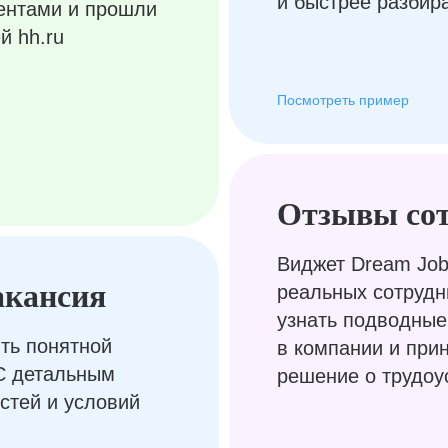
и быстрее разбир
ентами и прошли
й hh.ru
Посмотреть пример
Отзывы со
Виджет Dream Job
акансия
реальных сотрудн
узнать подводные
ть понятной
в компании и при
С детальным
решение о трудоу
стей и условий