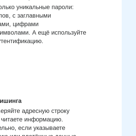
олько уникальные пароли:
лов, с заглавными
ами, цифрами
имволами. А ещё используйте
утентификацию.
фишинга
еряйте адресную строку
м читаете информацию.
льно, если указываете