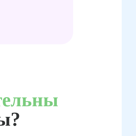
тельны
ты?