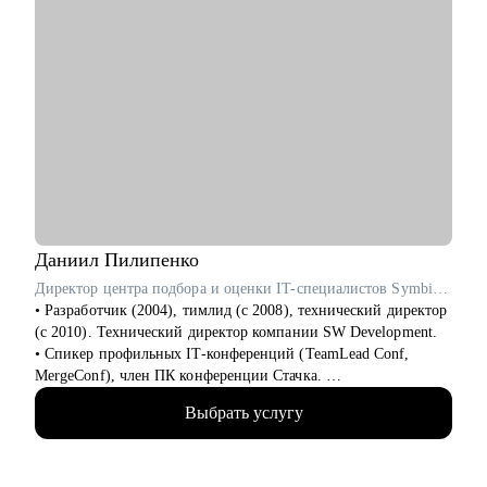
Даниил
Пилипенко
Директор центра подбора и оценки IT-специалистов SymbioWay
• Разработчик (2004), тимлид (с 2008), технический директор
(с 2010). Технический директор компании SW Development.
• Спикер профильных IT-конференций (TeamLead Conf,
MergeConf), член ПК конференции Стачка.
• Автор 54 курсов и программ обучения, ведущий вебинаров,
Выбрать услугу
лектор и преподаватель в Skillbox, Российском обществе
«Знание», МФТИ, РАНХиГС, АИС, ИнноТех, GeekBrains,
SkillFactory, Академии Синергия и Яндекс.Практикуме.
• Академический руководитель направления "Разработка" в