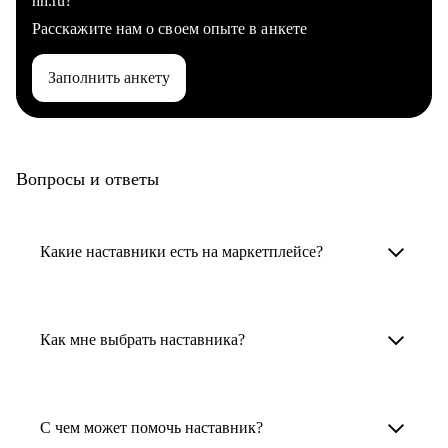
hh.ru?
Расскажите нам о своем опыте в анкете
Заполнить анкету
Вопросы и ответы
Какие наставники есть на маркетплейсе?
Карьерные наставники — это HR-
специалисты, карьерные консультанты,
Как мне выбрать наставника?
психологи, резюмерайтеры и менторы.
Умный поиск поможет в три клика выбрать
Менторы работают в ИТ, дизайне, других
наставника для достижения вашей цели.
С чем может помочь наставник?
узкоспециализированных сферах. Они