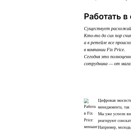
Работать в
Существует расхожий 
Кто-то до сих пор счи
а в ретейле все прои
в компании Fix Price.
Сегодня это полноценн
сотрудника — от магаз
Цифровая экосисте
менеджмента, так 
Мы уже успели вн
реагируют соискат
Например, молоды