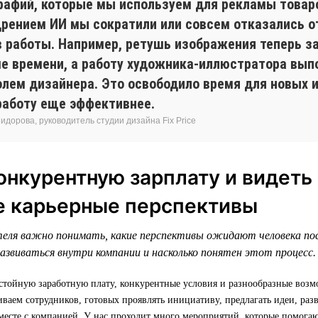
рафий, которые мы используем для рекламы товар
дрением ИИ мы сократили или совсем отказались о
в работы. Например, ретушь изображения теперь з
е времени, а работу художника-иллюстратора вып
олем дизайнера. Это освободило время для новых 
работу еще эффективнее.
дорова, руководитель студии дизайна Fix Price
онкурентную зарплату и видеть
е карьерные перспективы
еля важно понимать, какие перспективы ожидают человека по
азвиваться внутри компании и насколько понятен этот процесс.
стойную заработную плату, конкурентные условия и разнообразные возм
аем сотрудников, готовых проявлять инициативу, предлагать идеи, раз
месте с компанией. У нас проходит много мероприятий, которые помогаю