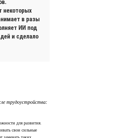
ов.
т некоторых
анимает в разы
олняет ИИ под
идей и сделало
сле трудоустройства:
ожности для развития.
вивать свои сильные
т замечать таких