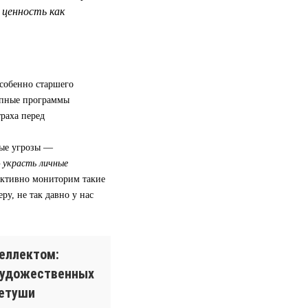
ценность как
особенно старшего
апные программы
траха перед
ные угрозы —
— украсть личные
активно мониторим такие
ру, не так давно у нас
еллектом:
художественных
ретуши