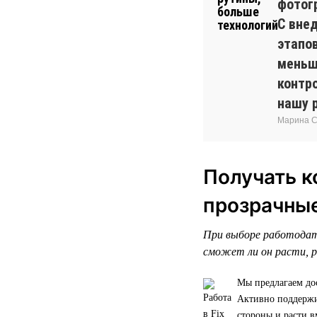
фотог
С вне
этапо
меньш
контр
нашу 
Марина Си
Получать к
прозрачны
При выборе работодат
сможет ли он расти, р
Мы предлагаем до
Активно поддержив
стороны и расти в