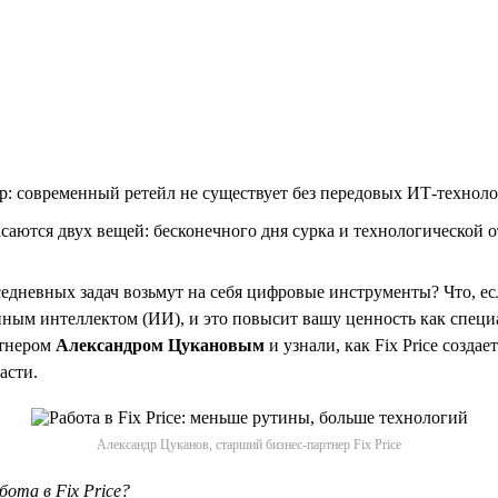
: современный ретейл не существует без передовых ИТ-технол
аются двух вещей: бесконечного дня сурка и технологической отс
вседневных задач возьмут на себя цифровые инструменты? Что, е
енным интеллектом (ИИ), и это повысит вашу ценность как спец
ртнером
Александром Цукановым
и узнали, как Fix Price создает
асти.
Александр Цуканов, старший бизнес-партнер Fix Price
ота в Fix Price?