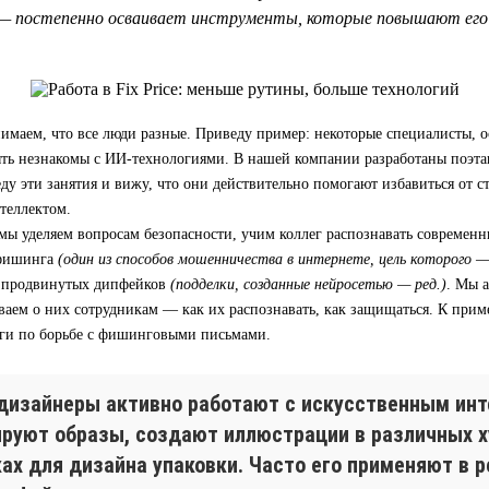
— постепенно осваивает инструменты, которые повышают его 
имаем, что все люди разные. Приведу пример: некоторые специалисты, 
быть незнакомы с ИИ-технологиями. В нашей компании разработаны поэт
еду эти занятия и вижу, что они действительно помогают избавиться от с
теллектом.
мы уделяем вопросам безопасности, учим коллег распознавать современ
 фишинга
(один из способов мошенничества в интернете, цель которого 
 продвинутых дипфейков
(подделки, созданные нейросетью — ред.)
. Мы 
ваем о них сотрудникам — как их распознавать, как защищаться. К приме
ги по борьбе с фишинговыми письмами.
дизайнеры активно работают с искусственным инт
ируют образы, создают иллюстрации в различных 
ках для дизайна упаковки. Часто его применяют в 