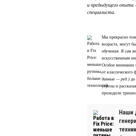
и предыдущего опыта 
специалиста.
Мы прекрасно пон
возраста, могут 
обучения. Я сам в
искусственным ин
Особое внимание 
от классического
данные — ред.)
до
угрозы и рассказы
проходили тренин
Наши 
генер
техни