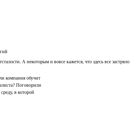
огий
талости. А некоторым и вовсе кажется, что здесь все застряло
сли компания обучит
иалиста? Поговорили
 среду, в которой