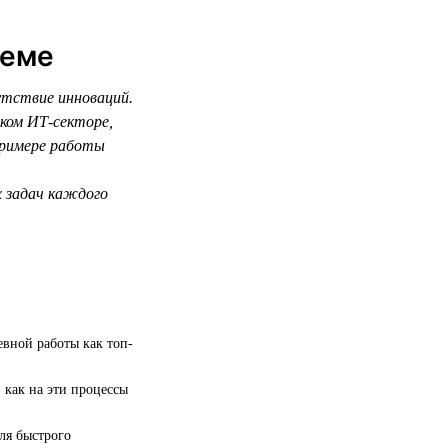
теме
утствие инноваций.
ском ИТ-секторе,
примере работы
х задач каждого
евной работы как топ-
 как на эти процессы
ля быстрого