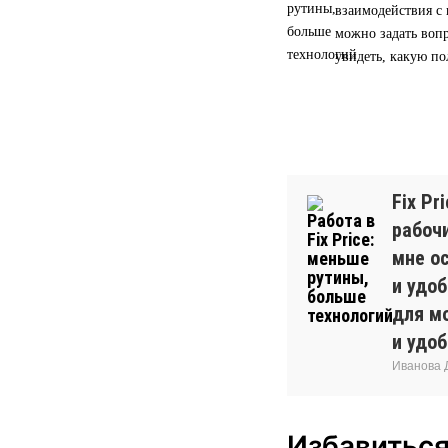
взаимодействия с 
можно задать вопр
увидеть, какую по
Fix Pr
рабочи
мне о
и удо
для м
и удоб
Иванова Д
Избавиться