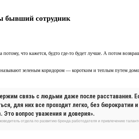
 ты бывший сотрудник
да потому, что кажется, будто где-то будет лучше. А потом возв
о называют зеленым коридором — коротким и теплым путем домой
ержим связь с людьми даже после расставания. Е
ься, для них все проходит легко, без бюрократии 
. Это вопрос уважения и доверия».
уководитель отдела по развитию бренда работодателя и привлечению талант