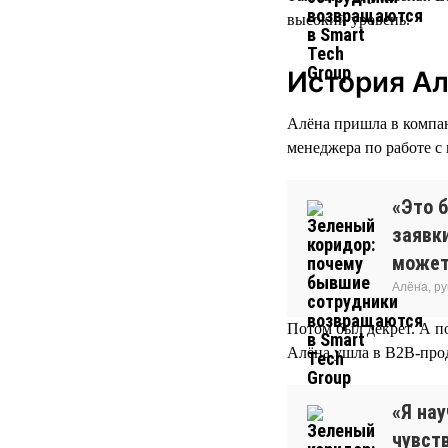
высокий уровень.
История А
Алёна пришла в компани
менеджера по работе с
«Это б
заявки
может
Алёна, р
Потом был декрет. А п
Алёна ушла в B2B-про
«Я нау
чувств