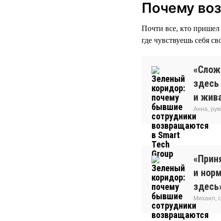
Почему во
Почти все, кто пришел 
где чувствуешь себя св
«Сложн
здесь
и жива
Анна, ру
«Прин
и нор
здесь
Михаил, 