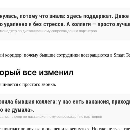
рнулась, потому что знала: здесь поддержат. Даж
 удаленно и без стресса. А коллеги — просто лучш
 менеджер по дистанционному сопровождению партнеров
торый все изменил
чинается с простого звонка.
нила бывшая коллега: у нас есть вакансия, приход
о не думала».
ра, менеджер по дистанционному сопровождению партнеров
 пригласили друзья, и она решила вернуться. Но уже не туда, где