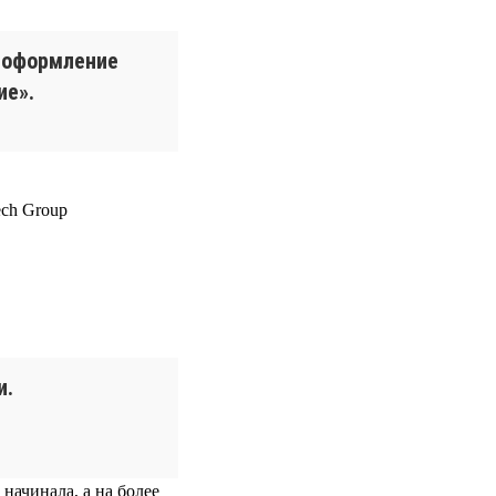
е оформление
ие».
и.
 начинала, а на более