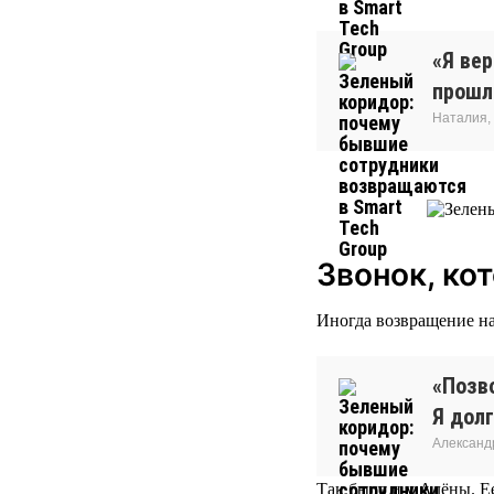
«Я ве
прошло
Наталия,
Звонок, ко
Иногда возвращение на
«Позво
Я долг
Александ
Так было и у Алёны. Ее