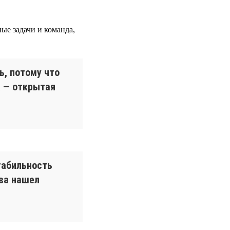
ные задачи и команда,
ь, потому что
а — открытая
табильность
ова нашел