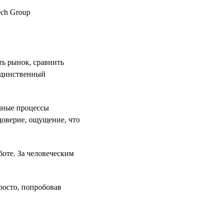
ть рынок, сравнить
 единственный
ачные процессы
доверие, ощущение, что
боте. За человеческим
росто, попробовав