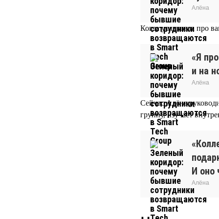
Алёна
Когда услышала про ва
«Я про
и на н
Алёна
Сейчас Алёна руководи
группу, изучает внутр
«Колл
подар
И оно 
Алёна