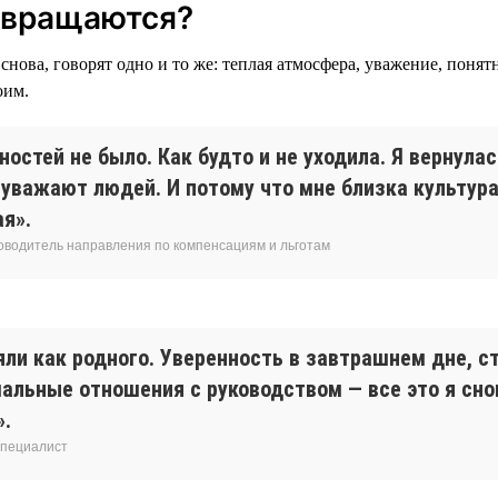
звращаются?
снова, говорят одно и то же: теплая атмосфера, уважение, понят
оим.
остей не было. Как будто и не уходила. Я вернулас
 уважают людей. И потому что мне близка культур
я».
ководитель направления по компенсациям и льготам
яли как родного. Уверенность в завтрашнем дне, с
мальные отношения с руководством — все это я сн
».
специалист