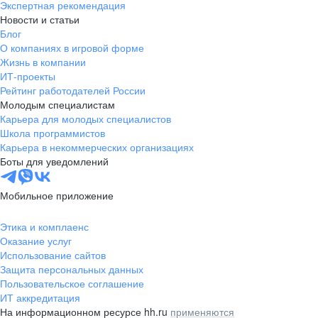
Экспертная рекомендация
Приёмосдатчик
начислением баллов
Новости и статьи
Старший приёмосдатчик
Дружная команда и развитая
корпоративная
Блог
Региональный менеджер по продажам
жизнь
Начальник смены
О компаниях в игровой форме
Заведующий магазином
Заместитель начальника РЦ
Жизнь в компании
Администратор магазина
Начальник РЦ
ИТ-проекты
Работник магазина (мерчандайзер,
Подарки на день рождения
Рейтинг работодателей России
продавец-кассир)
Молодым специалистам
Карьера для молодых специалистов
Школа программистов
Сотрудники о работе
Карьера в некоммерческих организациях
Дружная команда и развитая
корпоративная
Сотрудники о работе
Боты для уведомлений
жизнь
Что говорят о нас разработчики
Мобильное приложение
Этика и комплаенс
Возможность профессионального
Оказание услуг
и карьерного роста
Использование сайтов
Защита персональных данных
Пользовательское соглашение
ИТ аккредитация
На информационном ресурсе hh.ru
применяются
Корпоративное
обучение Fix Academy
Долгих Александр