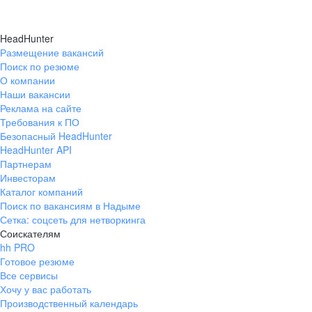
через примерно 
Официальное трудоустройство
должности заве
МАГАЗИНОВ
Забота о здоровье — ДМС и другие
HeadHunter
магазином. Поэт
программы
Размещение вакансий
Программа ДМС
СЕТИ
ОТКРЫТО НА СЕГОДНЯШНИЙ ДЕНЬ
выразить только 
Поиск по резюме
всё.
О компании
Стабильная белая заработная плата
Наши вакансии
Реклама на сайте
Особая карта
лояльности Fix Price Business
Требования к ПО
с повышенным начислением баллов
Безопасный HeadHunter
HeadHunter API
Забота о здоровье — ДМС и другие
Партнерам
программы
Инвесторам
Каталог компаний
Подарки на день рождения
Поиск по вакансиям в Надыме
Сетка: соцсеть для нетворкинга
У каждого сотрудника есть уникальная
Соискателям
Доплата к больничным и отпускам
hh PRO
возможность построить успешную
Готовое резюме
Корпоративное
обучение Fix Academy
карьеру в компании и пройти путь
Все сервисы
Рабочий склада
Хочу у вас работать
от кассира до регионального менеджера
Комплектовщик
Производственный календарь
по продажам в кратчайший срок!
Карта лояльности с повышенным