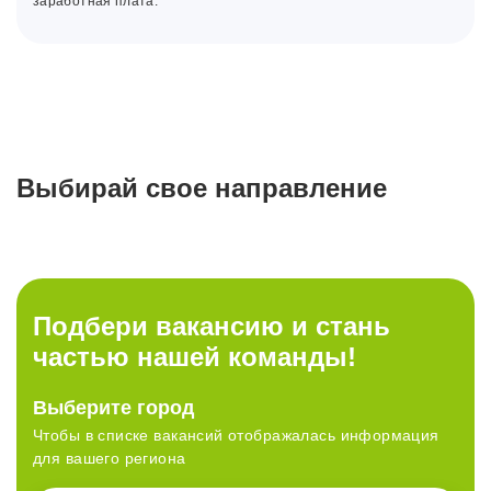
заработная плата.
Выбирай свое направление
Работа
Работа
Работа
Работа
в магазине
в офисе
в РЦ
в IT
Подбери вакансию и стань
частью нашей команды!
Стабильность или рост?
У нас много возможностей,
Выберите город
Время работать с лучшими!
Выбирай всё и сразу!
Развитие без границ
просто выбери свои
Чтобы в списке вакансий отображалась информация
для вашего региона
Смотреть вакансии
Смотреть вакансии
Смотреть вакансии
Смотреть вакансии