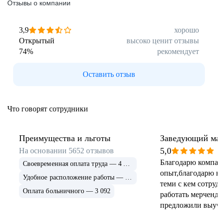
Отзывы о компании
3,9
хорошо
Официальное трудоустройство с первого дня
Программа ДМС
Открытый
высоко ценит отзывы
работы
Корпоративный транспорт до работы
74
%
рекомендует
Оставить отзыв
Особо выгодная программа лояльности
Удалённая работа
Обучение во время работы
для сотрудников
Что говорят сотрудники
Преимущества и льготы
Заведующий м
Стабильная белая заработная плата
Карьерный рост и развитие в компании
5,0
Удобный график
На основании
5652
отзывов
Благодарю компа
Своевременная оплата труда — 4 429
опыт,благодарю н
Удобное расположение работы — 3 610
теми с кем сотру
Проектные и квартальные премии
Оплата больничного — 3 092
+
работать мерченд
по результатам работы, доплата к отпускам
Бесплатные обеды
и больничным
предложили выуч
должность админ