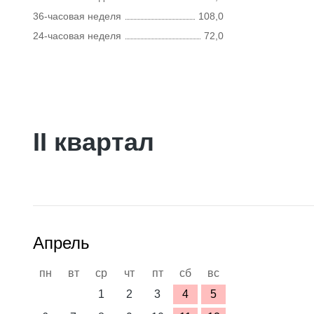
36-часовая неделя
108,0
24-часовая неделя
72,0
II квартал
Апрель
пн
вт
ср
чт
пт
сб
вс
1
2
3
4
5