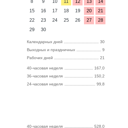
8
9
10
11
12
13
14
15
16
17
18
19
20
21
22
23
24
25
26
27
28
29
30
Календарных дней
30
Выходных и праздничных
9
Рабочих дней
21
40-часовая неделя
167,0
36-часовая неделя
150,2
24-часовая неделя
99,8
40-часовая неделя
528,0