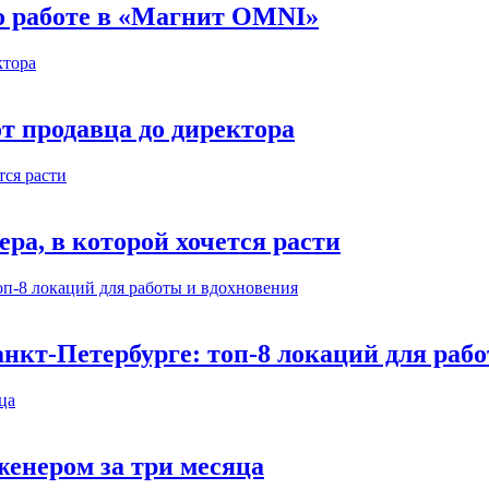
 о работе в «Магнит OMNI»
т продавца до директора
а, в которой хочется расти
нкт-Петербурге: топ-8 локаций для раб
енером за три месяца