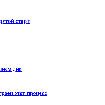
рутой старт
шнем дне
роен этот процесс