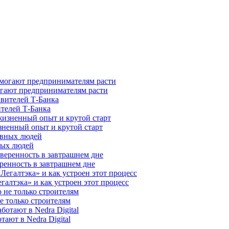
гают предпринимателям расти
ителей Т-Банка
зненный опыт и крутой старт
ных людей
ренность в завтрашнем дне
галтэка» и как устроен этот процесс
е только строителям
ают в Nedra Digital