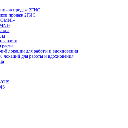
ников продаж 2ГИС
OMNI»
ора
 расти
-8 локаций для работы и вдохновения
OIS