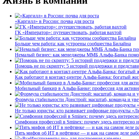
Жизнь в компании
«Каргилл» в России: почва для роста
ГК «Император»: путешествовать, работая вахтой
Больше чем работа: как устроены сообщества Билайна
Немалый бизнес: как менеджеры ММБ Альфа-Банка помо
Помощь не по скрипту: 5 историй поддержки и представ
Как работают в контакт-центре Альфа-Банка: богатый жи
Мобильный банкир в Альфа-Банке: профессия для актив
Формула стабильности Донстрой: масштаб, команда и уве
Не только юристы: кто развивает цифровые продукты «Ле
Симфония профессий в Sminex: почему здесь интересно н
Пять мифов об ИТ в нефтянке — и как на самом деле работ