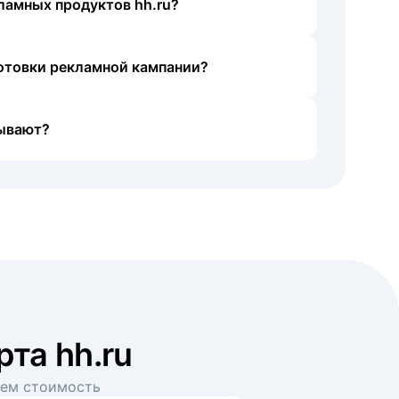
ламных продуктов hh.ru?
готовки рекламной кампании?
ывают?
рта hh.ru
аем стоимость