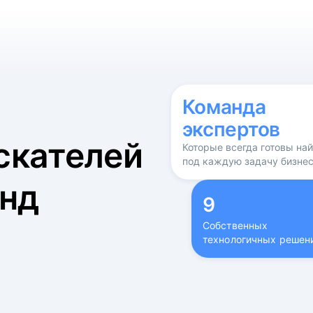
б
Команда
экспертов
скателей
Которые всегда готовы на
под каждую задачу бизне
нд
9
Собственных
технологичных решен