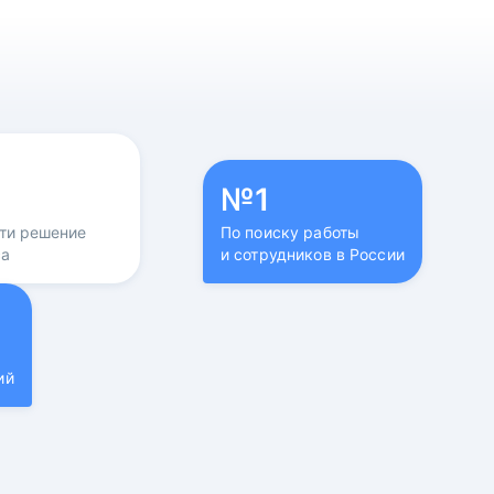
№1
йти решение
По поиску работы
са
и сотрудников в России
ий