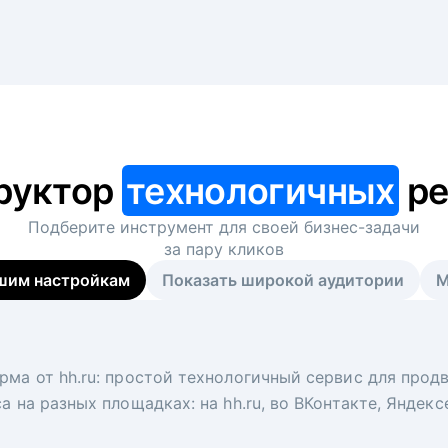
руктор
технологичных
ре
Подберите инструмент для своей
бизнес-задачи
за пару кликов
шим настройкам
Показать широкой аудитории
М
я
 рекрутер
рма от hh.ru: простой технологичный сервис для прод
 для вакансий на главной странице hh.ru. Увеличивает
под ключ. Решите, сколько кандидатов и когда вам нуж
а на разных площадках: на hh.ru, во ВКонтакте, Яндек
ологи, рекрутеры и проектные менеджеры hh.ru с цел
тов