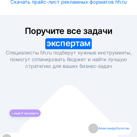
Скачать прайс-лист рекламных форматов hh.ru
Поручите все задачи
экспертам
Специалисты hh.ru подберут нужные инструменты,
помогут спланировать бюджет и найти лучшую
стратегию для ваших
бизнес-задач
+ ещё
4
эксперта
Екатерина Лазаренко
Александр Кулагин
Даниил Макаров
Борис Кашко
Юлия Изоитко