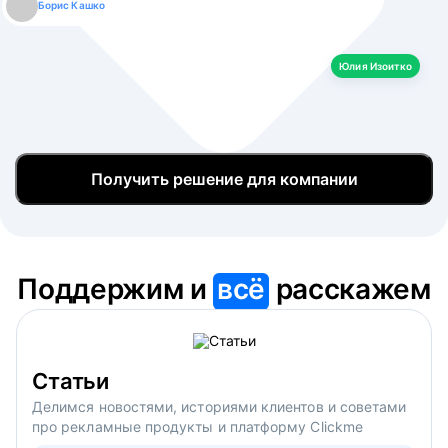
Борис Кашко
Юлия Изоитко
Александр Кулагин
Даниил Макаров
Екатерина Лазаренко
Юлия Изоитко
Получить решение для компании
Поддержим и
всё
расскажем
Статьи
Делимся новостями, историями клиентов и советами
про рекламные продукты и платформу Clickme