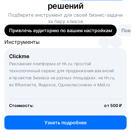
решений
Подберите инструмент для своей
бизнес-задачи
за пару кликов
Привлечь аудиторию по вашим настройкам
Пок
Инструменты
Инструменты
Инструменты
Виртуальный рекрутер
Clickme
Вакансия дня
Массовый подбор под ключ. Решите, сколько
Рекламная платформа от hh.ru: простой
Рекламный формат для вакансий на главной странице
кандидатов и когда вам нужно, и за дело возьмутся
технологичный сервис для продвижения вакансий
hh.ru. Увеличивает количество откликов
маркетологи, рекрутеры и проектные менеджеры
и проектов бизнеса на разных площадках: на hh.ru,
hh.ru с целым набором digital-инструментов
во ВКонтакте, Яндексе, Одноклассниках и Mail.ru
Стоимость:
от 200 000 ₽
Узнать подробнее
Стоимость:
от 500 ₽
Узнать подробнее
Узнать подробнее