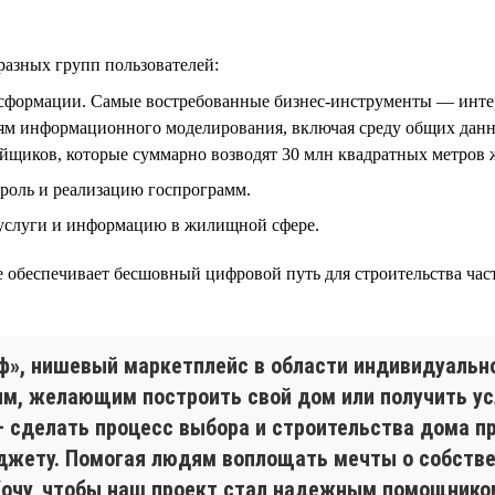
разных групп пользователей:
нсформации. Самые востребованные бизнес-инструменты — инте
ям информационного моделирования, включая среду общих данны
ойщиков, которые суммарно возводят 30 млн квадратных метров ж
троль и реализацию госпрограмм.
 услуги и информацию в жилищной сфере.
 обеспечивает бесшовный цифровой путь для строительства част
ф», нишевый маркетплейс в области индивидуальн
, желающим построить свой дом или получить усл
 сделать процесс выбора и строительства дома п
джету. Помогая людям воплощать мечты о собствен
Хочу, чтобы наш проект стал надежным помощником