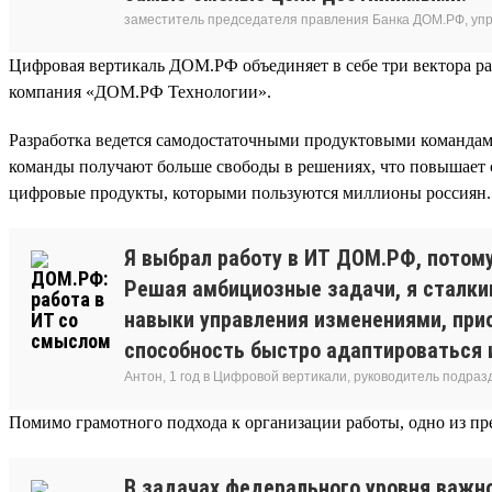
заместитель председателя правления Банка ДОМ.РФ, уп
Цифровая вертикаль ДОМ.РФ объединяет в себе три вектора ра
компания «ДОМ.РФ Технологии».
Разработка ведется самодостаточными продуктовыми команда
команды получают больше свободы в решениях, что повышает ск
цифровые продукты, которыми пользуются миллионы россиян.
Я выбрал работу в ИТ ДОМ.РФ, потому
Решая амбициозные задачи, я сталки
навыки управления изменениями, при
способность быстро адаптироваться 
Антон, 1 год в Цифровой вертикали, руководитель подра
Помимо грамотного подхода к организации работы, одно из 
В задачах федерального уровня важн