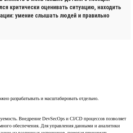
ился критически оценивать ситуацию, находить
кации: умение слышать людей и правильно
жно разрабатывать и масштабировать отдельно.
руемость. Внедрение DevSecOps и CI/CD процессов позволяет
ммного обеспечения. Для управления данными и аналитики
ацию из различных источников, помогая принимать