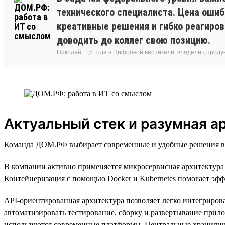
технического специалиста. Цена ошиб
креативные решения и гибко реагиро
доводить до коллег свою позицию.
Николай, 1,5 года в Цифровой вертикали, владелец прод
Актуальный стек и разумная а
Команда ДОМ.РФ выбирает современные и удобные решения в т
В компании активно применяется микросервисная архитектура 
Контейнеризация с помощью Docker и Kubernetes помогает эфф
API-ориентированная архитектура позволяет легко интегриров
автоматизировать тестирование, сборку и развертывание прил
используются современные платформы. Центральные хранилища