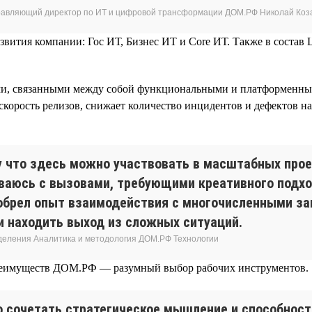
равляющий директор по ИТ и цифровой трансформации ДОМ.РФ Николай Коз
звития компании: Гос ИТ, Бизнес ИТ и Core ИТ. Также в состав
ми, связанными между собой функциональными и платформенным
орость релизов, снижает количество инцидентов и дефектов на 
 что здесь можно участвовать в масштабных прое
ваюсь с вызовами, требующими креативного подхо
обрел опыт взаимодействия с многочисленными за
и находить выход из сложных ситуаций.
зделения Аналитика и методология ДОМ.РФ Технологии
преимуществ ДОМ.РФ — разумный выбор рабочих инструментов.
о сочетать стратегическое мышление и способност