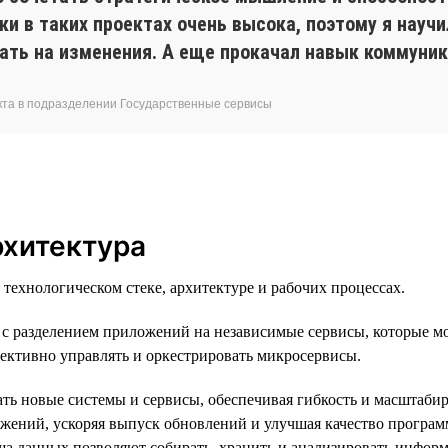
ки в таких проектах очень высока, поэтому я науч
вать на изменения. А еще прокачал навык коммуни
укта в подразделении Государственные сервисы
рхитектура
ехнологическом стеке, архитектуре и рабочих процессах.
с разделением приложений на независимые сервисы, которые мо
ективно управлять и оркестрировать микросервисы.
ать новые системы и сервисы, обеспечивая гибкость и масштаби
ожений, ускоряя выпуск обновлений и улучшая качество програ
 данных позволяют собирать, хранить и анализировать информ