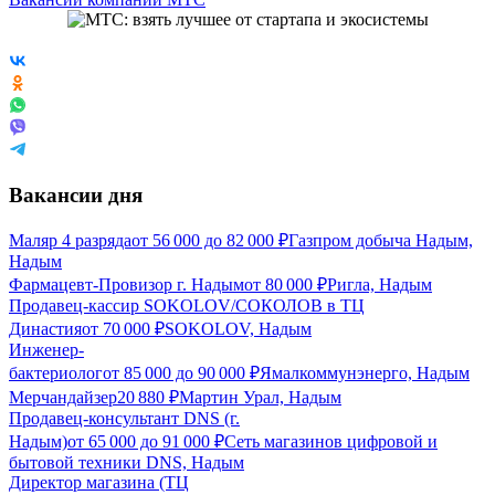
Вакансии дня
Маляр 4 разряда
от
56 000
до
82 000
₽
Газпром добыча Надым,
Надым
Фармацевт-Провизор г. Надым
от
80 000
₽
Ригла, Надым
Продавец-кассир SOKOLOV/СОКОЛОВ в ТЦ
Династия
от
70 000
₽
SOKOLOV, Надым
Инженер-
бактериолог
от
85 000
до
90 000
₽
Ямалкоммунэнерго, Надым
Мерчандайзер
20 880
₽
Мартин Урал, Надым
Продавец-консультант DNS (г.
Надым)
от
65 000
до
91 000
₽
Сеть магазинов цифровой и
бытовой техники DNS, Надым
Директор магазина (ТЦ