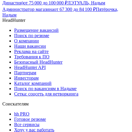
Династия)
от
75 000
до
100 000
₽
ЛЭТУАЛЬ, Надым
Администратор магазина
от
67 300
до
84 100
₽
Пятёрочка,
Надым
HeadHunter
Размещение вакансий
Поиск по резюме
О компании
Наши вакансии
Реклама на сайте
Требования к ПО
Безопасный HeadHunter
HeadHunter API
Партнерам
Инвесторам
Каталог компаний
Поиск по вакансиям в Надыме
Сетка: соцсеть для нетворкинга
Соискателям
hh PRO
Готовое резюме
Все сервисы
Хочу у вас работать