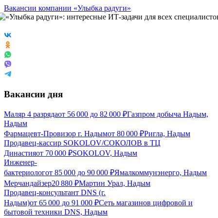
Вакансии компании «Улыбка радуги»
Вакансии дня
Маляр 4 разряда
от
56 000
до
82 000
₽
Газпром добыча Надым,
Надым
Фармацевт-Провизор г. Надым
от
80 000
₽
Ригла, Надым
Продавец-кассир SOKOLOV/СОКОЛОВ в ТЦ
Династия
от
70 000
₽
SOKOLOV, Надым
Инженер-
бактериолог
от
85 000
до
90 000
₽
Ямалкоммунэнерго, Надым
Мерчандайзер
20 880
₽
Мартин Урал, Надым
Продавец-консультант DNS (г.
Надым)
от
65 000
до
91 000
₽
Сеть магазинов цифровой и
бытовой техники DNS, Надым