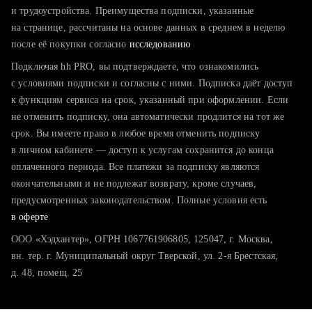
тратите много времени на поиск и вручную поднимаете
и трудоустройства. Преимущества подписки, указанные
резюме
на странице, рассчитаны на основе данных в среднем в неделю
после её покупки согласно
хотите сравнить себя с конкурентами и оценить шансы
исследованию
Подключая hh PRO, вы подтверждаете, что ознакомились
с условиями подписки и согласны с ними. Подписка даёт доступ
к функциям сервиса на срок, указанный при оформлении. Если
не отменить подписку, она автоматически продлится на тот же
срок. Вы имеете право в любое время отменить подписку
в личном кабинете — доступ к услугам сохранится до конца
оплаченного периода. Все платежи за подписку являются
окончательными и не подлежат возврату, кроме случаев,
предусмотренных законодательством. Полные условия есть
в оферте
ООО «Хэдхантер», ОГРН 1067761906805, 125047, г. Москва,
вн. тер. г. Муниципальный округ Тверской, ул. 2-я Брестская,
д. 48, помещ. 25